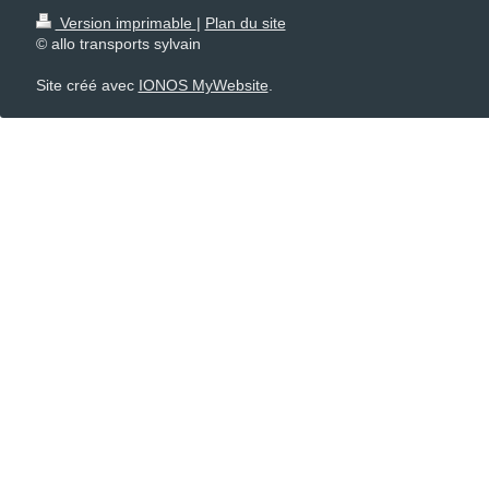
Version imprimable
|
Plan du site
© allo transports sylvain
Site créé avec
IONOS MyWebsite
.