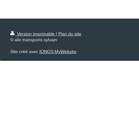
Version imprimable
|
Plan du site
© allo transports sylvain
Site créé avec
IONOS MyWebsite
.